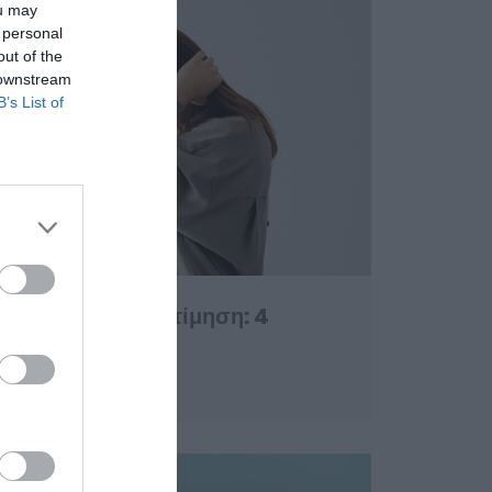
ou may
 personal
out of the
 downstream
B’s List of
αι χαμηλή αυτοεκτίμηση: 4
αταπολέμηση τους