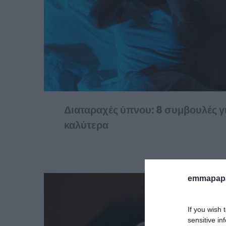
Διαταραχές ύπνου: 8 συμβουλές γι
καλύτερα
emmapapa
If you wish 
sensitive in