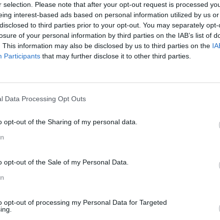
r selection. Please note that after your opt-out request is processed y
eing interest-based ads based on personal information utilized by us or
disclosed to third parties prior to your opt-out. You may separately opt-
losure of your personal information by third parties on the IAB’s list of
. This information may also be disclosed by us to third parties on the
IA
Participants
that may further disclose it to other third parties.
l Data Processing Opt Outs
o opt-out of the Sharing of my personal data.
In
λές για να
Αρνητικές σκέψεις κ
συμβουλές για τη κ
o opt-out of the Sale of my Personal Data.
In
to opt-out of processing my Personal Data for Targeted
ing.