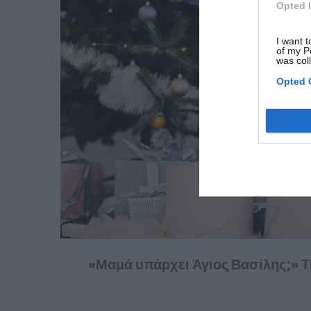
Opted 
I want t
of my P
was col
Opted 
«Μαμά υπάρχει Άγιος Βασίλης;» Τ