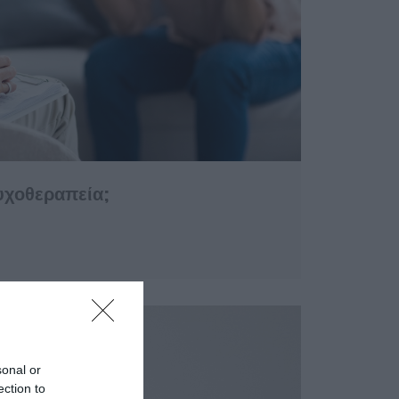
ψυχοθεραπεία;
sonal or
ection to