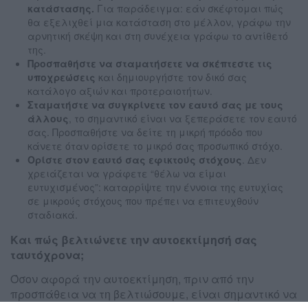
κατάστασης.
Για παράδειγμα: εάν σκέφτομαι πώς
θα εξελιχθεί μια κατάσταση στο μέλλον, γράφω την
αρνητική σκέψη και στη συνέχεια γράφω το αντίθετό
της.
Προσπαθήστε να σταματήσετε να σκέπτεστε τις
υποχρεώσεις
και δημιουργήστε τον δικό σας
κατάλογο αξιών και προτεραιοτήτων.
Σταματήστε να συγκρίνετε τον εαυτό σας με τους
άλλους
, το σημαντικό είναι να ξεπεράσετε τον εαυτό
σας. Προσπαθήστε να δείτε τη μικρή πρόοδο που
κάνετε όταν ορίσετε το μικρό σας προσωπικό στόχο.
Ορίστε στον εαυτό σας εφικτούς στόχους
. Δεν
χρειάζεται να γράφετε “θέλω να είμαι
ευτυχισμένος”: καταρρίψτε την έννοια της ευτυχίας
σε μικρούς στόχους που πρέπει να επιτευχθούν
σταδιακά.
Και πώς βελτιώνετε την αυτοεκτίμησή σας
ταυτόχρονα;
Όσον αφορά την αυτοεκτίμηση, πριν από την
προσπάθεια να τη βελτιώσουμε, είναι σημαντικό να