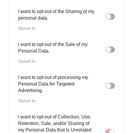
καθημερινότητας;
Αυτοπιστοποίηση
: μπορώ να εκτιμήσω τι είμαι, τι
I want to opt-out of the Sharing of my
έχω; Εκτιμώ το ποιος και τι με περιβάλλει;
personal data.
Η εμπιστοσύνη στον εαυτό μου
: σκέφτομαι τον εαυτό
μου και τις δεξιότητές μου, γνωρίζω ότι μπορώ να
Opted In
αντιμετωπίσω μια συγκεκριμένη κατάσταση;
3 βήματα για να αντικαταστήσετε τις αρνητικές
I want to opt-out of the Sale of my
σας σκέψεις με θετικές σκέψεις
Personal Data.
Αφού αναλύσατε σε βάθος την αυτοεκτίμησή σας,
Opted In
μπορείτε να προσπαθήσετε να
εντοπίσετε
τις
αρνητικές σκέψεις: δεν είναι ένα απλό πράγμα, είναι
I want to opt-out of processing my
συχνά αυτοματοποιημένες. Απαιτεί επομένως μια
Personal Data for Targeted
μικρή προσπάθεια!
Advertising.
Αφού εντοπίσετε τις αρνητικές σκέψεις, προσπαθήστε
να
γράψετε
όλες τις δυσλειτουργικές σκέψεις σε ένα
Opted In
χαρτί και να να τις αντικαταστήσετε με θετικές.
Θα ήταν σημαντικό να
αντικαταστήσουμε
σταδιακά
τις δυσλειτουργικές σκέψεις μεθετικές, ίσως μέσα σε
I want to opt-out of Collection, Use,
ένα ψυχολογικό ταξίδι και με την υποστήριξη ενός
Retention, Sale, and/or Sharing of
επαγγελματία.
my Personal Data that Is Unrelated