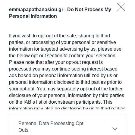
καταλάβουμε για τι μιλάμε. Τι είναι αυτοεκτίμηση;
Και πάνω απ ‘όλα, από τι είναι δομημένη; Η
emmapapathanasiou.gr -
Do Not Process My
αυτορρύθμιση, η αυτοπραγμάτωση, η αυτο-
Personal Information
αποτελεσματικότητα και η αυτοπεποίθηση
αλληλοσυνδέονται με την αυτοεκτίμηση. Όποιος
έχει χαμηλή αυτοεκτίμηση μπορεί να εξακολουθεί
If you wish to opt-out of the sale, sharing to third
να έχει ένα από τα παραπάνω στοιχεία, οπότε
parties, or processing of your personal or sensitive
είναι σημαντικό να καταλάβουμε ποιο “λείπει”.
information for targeted advertising by us, please use
Συνήθως εκείνοι με χαμηλή αυτοεκτίμηση έχουν
the below opt-out section to confirm your selection.
μεγάλη διαφορά μεταξύ του αντιληπτού
Please note that after your opt-out request is
εαυτού(πως είναι) και του ιδανικού εαυτού (όπως θα
processed you may continue seeing interest-based
ήθελαν να είναι). Ένα σημαντικό πρώτο βήμα για
ads based on personal information utilized by us or
να εμβαθύνετε την αυτοεκτίμησή σας είναι να
personal information disclosed to third parties prior to
αναρωτηθείτε για κάθε στοιχείο.
your opt-out. You may separately opt-out of the further
disclosure of your personal information by third parties
Αυτορρύθμιση
: μπορώ να ρυθμίσω τις σκέψεις και τα
on the IAB’s list of downstream participants. This
συναισθήματα ως απάντηση σε εσωτερικά ή
information may also be disclosed by us to third parties
περιβαλλοντικά ερεθίσματα;
Αυτοπροσδιορισμός
: μπορώ να αναγνωρίσω τις
on the
IAB’s List of Downstream Participants
that may
δυνατότητές μου;
further disclose it to other third parties.
Personal Data Processing Opt
Αυτο-αποτελεσματικότητα
: μπορώ να τα καταφέρω
Outs
σε συγκεκριμένες δραστηριότητες ή, καταστάσεις της